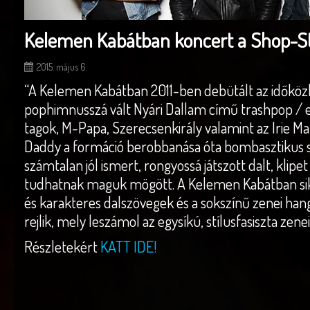
Kelemen Kabátban koncert a Shop-St
2015. május 6.
“A Kelemen Kabátban 2011-ben debütált az időköz
pophimnusszá vált Nyári Dallam című trashpop / 
tagok, M-Papa, Szerecsenkirály valamint az Irie Ma
Daddy a formáció berobbanása óta bombasztikus 
számtalan jól ismert, rongyossá játszott dalt, klipe
tudhatnak maguk mögött. A Kelemen Kabátban si
és karakteres dalszövegek és a sokszínű zenei han
rejlik, mely leszámol az egysíkú, stílusfasiszta zenei
Részletekért
KATT IDE!