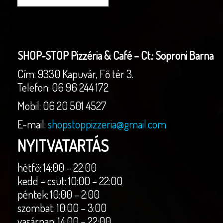
SHOP-STOP Pizzéria & Café – Ct.: Soproni Barna
Cím: 9330 Kapuvár, Fő tér 3.
Telefon: 06 96 244 172
Mobil: 06 20 501 4527
E-mail:
shopstoppizzeria@gmail.com
NYITVATARTÁS
hétfő
:
14:00 – 22:00
kedd – csüt
:
10:00 – 22:00
péntek
:
10:00 – 2:00
szombat
:
10:00 – 3:00
vasárnap
:
14:00 – 22:00