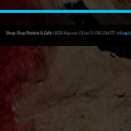
Shop-Stop Pizzéria & Café
| 9330 Kapuvár, Fő tér 3 | (96) 244 172 |
info@s