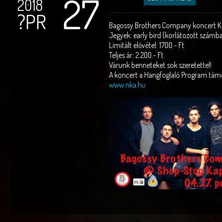
27
2018
?PR
Bagossy Brothers Company koncert K
Jegyek: early bird (korlátozott számb
Limitált elővétel: 1700.- Ft
Teljes ár: 2.200.- Ft
Várunk benneteket sok szeretettel!
A koncert a Hangfoglaló Program tám
www.nka.hu