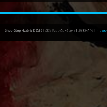
Shop-Stop Pizzéria & Café
| 9330 Kapuvár, Fő tér 3 | (96) 244 172 |
info@s