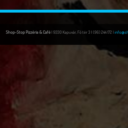
Shop-Stop Pizzéria & Café
| 9330 Kapuvár, Fő tér 3 | (96) 244 172 |
info@s