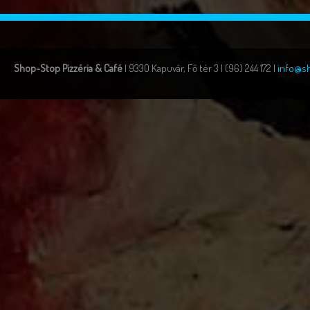
Shop-Stop Pizzéria & Café
| 9330 Kapuvár, Fő tér 3 | (96) 244 172 |
info@s